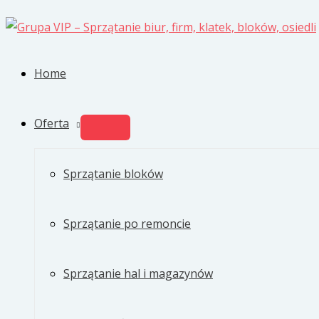
Przejdź
do
treści
Home
Oferta
PRZEŁĄCZNIK
MENU
Sprzątanie bloków
Sprzątanie po remoncie
Sprzątanie hal i magazynów