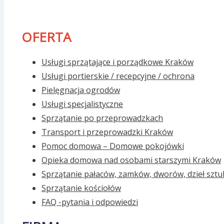
OFERTA
Usługi sprzątające i porządkowe Kraków
Usługi portierskie / recepcyjne / ochrona
Pielęgnacja ogrodów
Usługi specjalistyczne
Sprzątanie po przeprowadzkach
Transport i przeprowadzki Kraków
Pomoc domowa – Domowe pokojówki
Opieka domowa nad osobami starszymi Kraków
Sprzątanie pałaców, zamków, dworów, dzieł sztu
Sprzątanie kościołów
FAQ -pytania i odpowiedzi