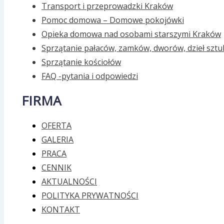
Transport i przeprowadzki Kraków
Pomoc domowa – Domowe pokojówki
Opieka domowa nad osobami starszymi Kraków
Sprzątanie pałaców, zamków, dworów, dzieł sztu
Sprzątanie kościołów
FAQ -pytania i odpowiedzi
FIRMA
OFERTA
GALERIA
PRACA
CENNIK
AKTUALNOŚCI
POLITYKA PRYWATNOŚCI
KONTAKT