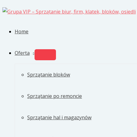
Przejdź
do
treści
Home
Oferta
PRZEŁĄCZNIK
MENU
Sprzątanie bloków
Sprzątanie po remoncie
Sprzątanie hal i magazynów