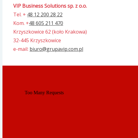
VIP Business Solutions sp. z o.o.
Tel. +
48 12 200 28 22
Kom. +
48 605 211 470
Krzyszkowice 62 (koło Krakowa)
32-445 Krzyszkowice
e-mail:
biuro@grupavip.com.pl