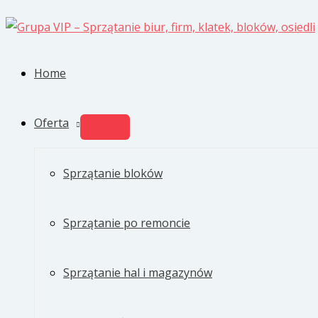
Przejdź
do
treści
Home
Oferta
PRZEŁĄCZNIK
MENU
Sprzątanie bloków
Sprzątanie po remoncie
Sprzątanie hal i magazynów