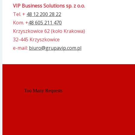
VIP Business Solutions sp. z o.o.
Tel. +
48 12 200 28 22
Kom. +
48 605 211 470
Krzyszkowice 62 (koło Krakowa)
32-445 Krzyszkowice
e-mail:
biuro@grupavip.com.pl