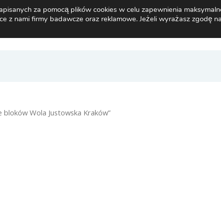
i zapisanych za pomocą plików cookies w celu zapewnienia maksymaln
ce z nami firmy badawcze oraz reklamowe. Jeżeli wyrażasz zgodę na
Home
Oferta
Galeria
Prac
e bloków Wola Justowska Kraków”