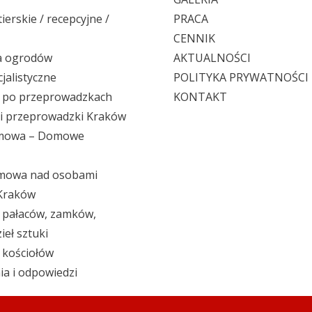
ierskie / recepcyjne /
PRACA
CENNIK
ja ogrodów
AKTUALNOŚCI
jalistyczne
POLITYKA PRYWATNOŚCI
e po przeprowadzkach
KONTAKT
 i przeprowadzki Kraków
mowa – Domowe
mowa nad osobami
 Kraków
 pałaców, zamków,
ieł sztuki
 kościołów
ia i odpowiedzi