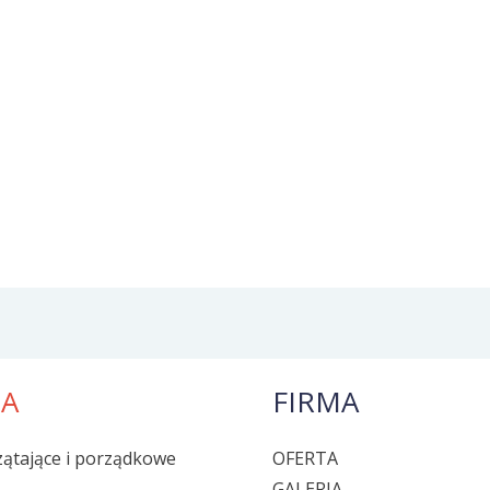
TA
FIRMA
zątające i porządkowe
OFERTA
GALERIA