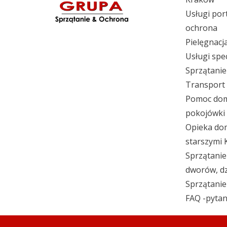
Usługi port
ochrona
Pielęgnac
Usługi spec
Sprzątani
Transport
Pomoc do
pokojówki
Opieka do
starszymi
Sprzątanie
dworów, dz
Sprzątanie
FAQ -pytan