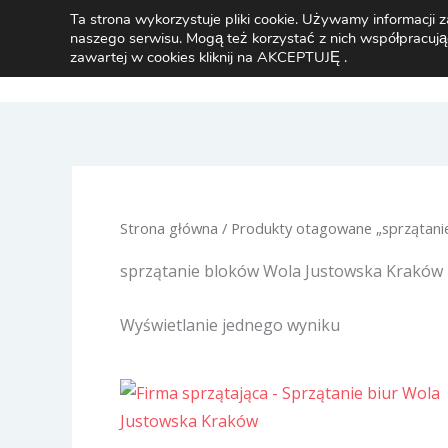
Przejdź
Ta strona wykorzystuje pliki cookie. Używamy informacj
naszego serwisu. Mogą też korzystać z nich współpracują
do
zawartej w cookies kliknij na AKCEPTUJĘ .
treści
Strona główna
/ Produkty otagowane „sprzątani
sprzątanie bloków Wola Justowska Kraków
Wyświetlanie jednego wyniku