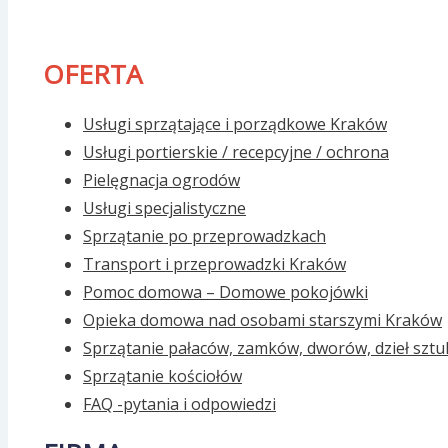
OFERTA
Usługi sprzątające i porządkowe Kraków
Usługi portierskie / recepcyjne / ochrona
Pielęgnacja ogrodów
Usługi specjalistyczne
Sprzątanie po przeprowadzkach
Transport i przeprowadzki Kraków
Pomoc domowa – Domowe pokojówki
Opieka domowa nad osobami starszymi Kraków
Sprzątanie pałaców, zamków, dworów, dzieł sztu
Sprzątanie kościołów
FAQ -pytania i odpowiedzi