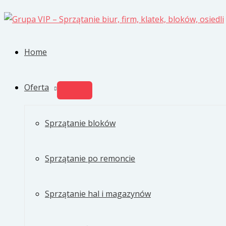
Przejdź
do
treści
Home
Oferta
PRZEŁĄCZNIK
MENU
Sprzątanie bloków
Sprzątanie po remoncie
Sprzątanie hal i magazynów