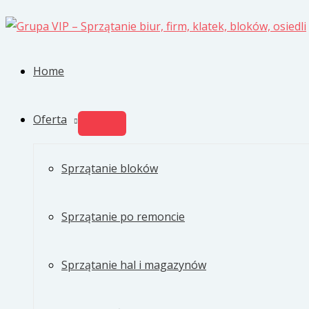
Przejdź
do
treści
Home
Oferta
PRZEŁĄCZNIK
MENU
Sprzątanie bloków
Sprzątanie po remoncie
Sprzątanie hal i magazynów