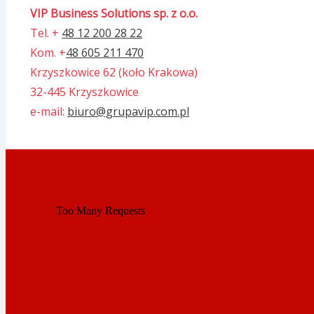
VIP Business Solutions sp. z o.o.
Tel. +
48 12 200 28 22
Kom. +
48 605 211 470
Krzyszkowice 62 (koło Krakowa)
32-445 Krzyszkowice
e-mail:
biuro@grupavip.com.pl