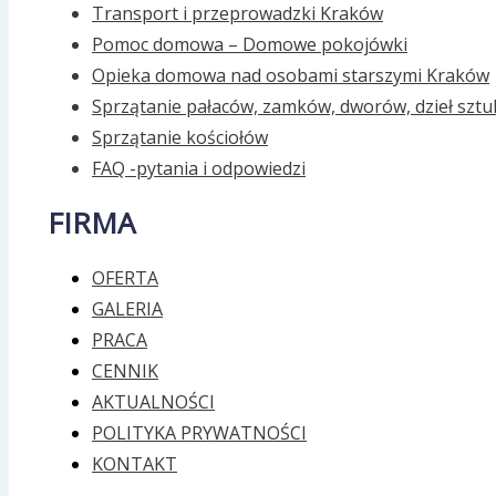
Transport i przeprowadzki Kraków
Pomoc domowa – Domowe pokojówki
Opieka domowa nad osobami starszymi Kraków
Sprzątanie pałaców, zamków, dworów, dzieł sztu
Sprzątanie kościołów
FAQ -pytania i odpowiedzi
FIRMA
OFERTA
GALERIA
PRACA
CENNIK
AKTUALNOŚCI
POLITYKA PRYWATNOŚCI
KONTAKT