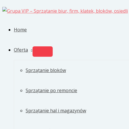
Przejdź
do
treści
Home
Oferta
PRZEŁĄCZNIK
MENU
Sprzątanie bloków
Sprzątanie po remoncie
Sprzątanie hal i magazynów