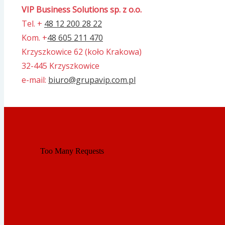
VIP Business Solutions sp. z o.o.
Tel. +
48 12 200 28 22
Kom. +
48 605 211 470
Krzyszkowice 62 (koło Krakowa)
32-445 Krzyszkowice
e-mail:
biuro@grupavip.com.pl