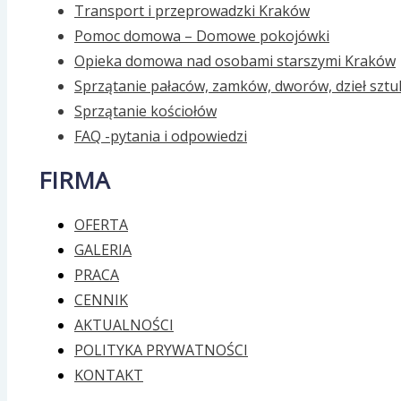
Transport i przeprowadzki Kraków
Pomoc domowa – Domowe pokojówki
Opieka domowa nad osobami starszymi Kraków
Sprzątanie pałaców, zamków, dworów, dzieł sztu
Sprzątanie kościołów
FAQ -pytania i odpowiedzi
FIRMA
OFERTA
GALERIA
PRACA
CENNIK
AKTUALNOŚCI
POLITYKA PRYWATNOŚCI
KONTAKT