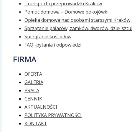
Transport i przeprowadzki Kraków
Pomoc domowa – Domowe pokojówki
Opieka domowa nad osobami starszymi Kraków
Sprzątanie pałaców, zamków, dworów, dzieł sztu
Sprzątanie kościołów
FAQ -pytania i odpowiedzi
FIRMA
OFERTA
GALERIA
PRACA
CENNIK
AKTUALNOŚCI
POLITYKA PRYWATNOŚCI
KONTAKT