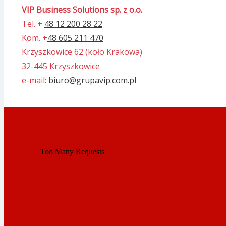
VIP Business Solutions sp. z o.o.
Tel. +
48 12 200 28 22
Kom. +
48 605 211 470
Krzyszkowice 62 (koło Krakowa)
32-445 Krzyszkowice
e-mail:
biuro@grupavip.com.pl