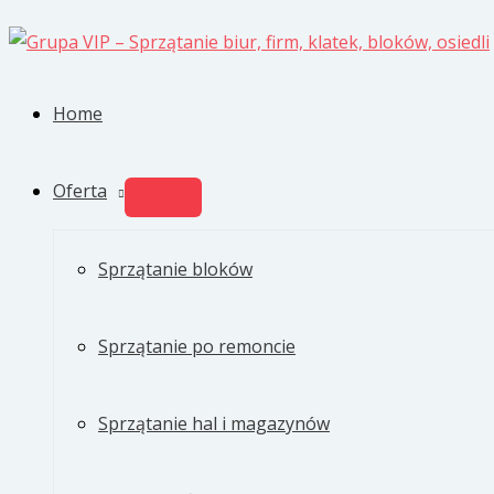
Przejdź
do
treści
Home
Oferta
PRZEŁĄCZNIK
MENU
Sprzątanie bloków
Sprzątanie po remoncie
Sprzątanie hal i magazynów