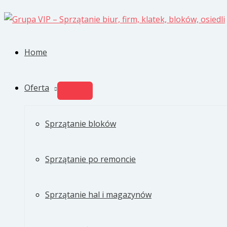
Przejdź
do
treści
Home
Oferta
PRZEŁĄCZNIK
MENU
Sprzątanie bloków
Sprzątanie po remoncie
Sprzątanie hal i magazynów