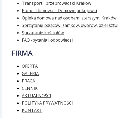
Transport i przeprowadzki Kraków
Pomoc domowa – Domowe pokojówki
Opieka domowa nad osobami starszymi Kraków
Sprzątanie pałaców, zamków, dworów, dzieł sztu
Sprzątanie kościołów
FAQ -pytania i odpowiedzi
FIRMA
OFERTA
GALERIA
PRACA
CENNIK
AKTUALNOŚCI
POLITYKA PRYWATNOŚCI
KONTAKT