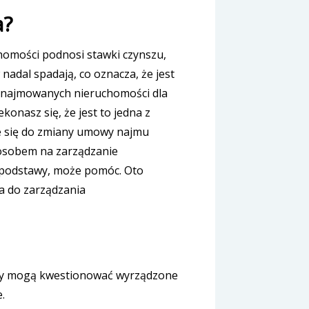
a?
homości podnosi stawki czynszu,
dal spadają, co oznacza, że ​​jest
 wynajmowanych nieruchomości dla
onasz się, że jest to jedna z
ie się do zmiany umowy najmu
posobem na zarządzanie
e podstawy, może pomóc. Oto
a do zarządzania
mcy mogą kwestionować wyrządzone
.