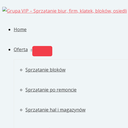
Przejdź
do
treści
Home
Oferta
PRZEŁĄCZNIK
MENU
Sprzątanie bloków
Sprzątanie po remoncie
Sprzątanie hal i magazynów