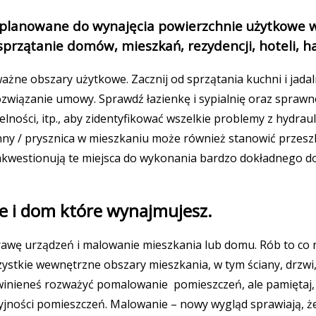
ie planowane do wynajęcia powierzchnie użytkow
przątanie domów, mieszkań, rezydencji, hoteli, h
ażne obszary użytkowe. Zacznij od sprzątania kuchni i jada
ozwiązanie umowy. Sprawdź łazienkę i sypialnię oraz sprawn
lności, itp., aby zidentyfikować wszelkie problemy z hydrauli
nny / prysznica w mieszkaniu może również stanowić przesz
akwestionują te miejsca do wykonania bardzo dokładnego 
e i dom które wynajmujesz.
wę urządzeń i malowanie mieszkania lub domu. Rób to co na
zystkie wewnętrzne obszary mieszkania, w tym ściany, drzwi,
winieneś rozważyć pomalowanie pomieszczeń, ale pamiętaj, ż
yjności pomieszczeń. Malowanie – nowy wygląd sprawiają, ż