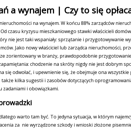
ń a wynajem | Czy to się opłac
cą nieruchomości na wynajem. W końcu 88% zarządców nieruc
d czasu kryzysu mieszkaniowego stawki właścicieli domów na
który nie jest taki wspaniały: sprzątanie i przygotowywanie
ów. Jako nowy właściciel lub zarządca nieruchomości, przek
 dobrze zorientowany w branży, prawdopodobnie przygotowan
 zapamiętania: chodzenie na skróty nigdy nie jest dobrym s
żna się odwołać, i upewnienie się, że obejmuje ona wszystki
 także kilka sugestii i zasobów dotyczących oprogramowani
 zadaniami i obowiązkami.
eprowadzki
dlatego warto tam być. To jedyna sytuacja, w którym naje
cenia za nie wyrządzone szkody i wnioski złożone pisemnie