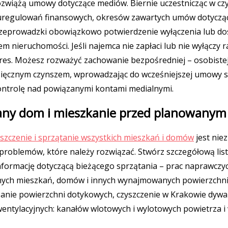
ozwiążą umowy dotyczące mediów. Biernie uczestnicząc w c
, uregulowań finansowych, okresów zawartych umów dotycz
u przeprowadzki obowiązkowo potwierdzenie wyłączenia lub d
ieruchomości. Jeśli najemca nie zapłaci lub nie wyłączy 
res. Możesz rozważyć zachowanie bezpośredniej – osobistej
esięcznym czynszem, wprowadzając do wcześniejszej umowy s
ontrolę nad powiązanymi kontami medialnymi.
wany dom i mieszkanie przed planowany
yszczenie i sprzątanie wszystkich mieszkań i domów
jest ni
h problemów, które należy rozwiązać. Stwórz szczegółową li
informację dotyczącą bieżącego sprzątania – prac naprawczyc
ych mieszkań, domów i innych wynajmowanych powierzchni
anie powierzchni dotykowych, czyszczenie w Krakowie dywan
wentylacyjnych: kanałów wlotowych i wylotowych powietrza i